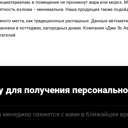
ецматериалам, в помещение не проникнут жара или мороз. М
оятность взлома – минимальна. Наша продукция также подо
к много места, как традиционные распашные. Данные автома
тановки в коттеджах, загородных домах. Компания «Джи Эс А
пателей.
у для получения персонально
 менеджер свяжется с вами в ближайшее вр